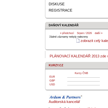
DISKUSE
REGISTRACE
DAŇOVÝ KALENDÁŘ
«
předchozí
Srpen / 2026
další »
žádné záznamy nebyly nalezeny
zobrazit celý kal
PLÁNOVACÍ KALENDÁŘ 2013 zde 
KURZY.CZ
Kurzy ČNB
EUR
.............................................
GBP
.............................................
USD
.............................................
Auditorská kancelář