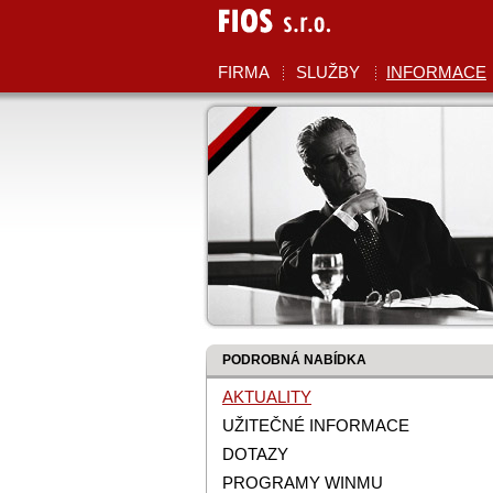
FIOS
S.R.O.
FIRMA
SLUŽBY
INFORMACE
PODROBNÁ NABÍDKA
AKTUALITY
UŽITEČNÉ INFORMACE
DOTAZY
PROGRAMY WINMU