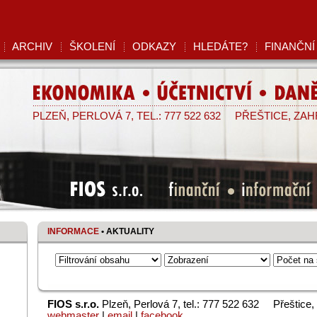
ARCHIV
ŠKOLENÍ
ODKAZY
HLEDÁTE?
FINANČNÍ
EKONOMIKA • ÚČETNICTVÍ • DANĚ
PLZEŇ, PERLOVÁ 7, TEL.: 777 522 632
PŘEŠTICE, ZAHRA
FIOS s.r.o. finanční • informační •
INFORMACE
• AKTUALITY
FIOS s.r.o.
Plzeň, Perlová 7, tel.: 777 522 632
Přeštice,
webmaster
|
email
|
facebook