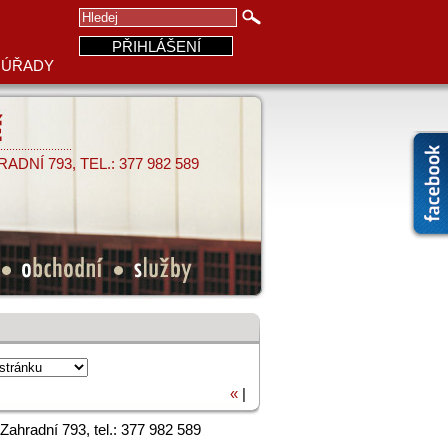
OK
PŘIHLÁŠENÍ
 ÚŘADY
DNÍ 793, TEL.: 377 982 589
 obchodní • služby
«
|
 Zahradní 793, tel.: 377 982 589