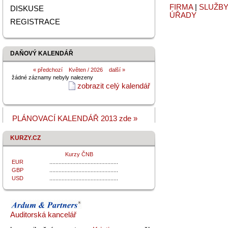
FIRMA
|
SLUŽB
DISKUSE
ÚŘADY
REGISTRACE
DAŇOVÝ KALENDÁŘ
«
předchozí
Květen / 2026
další »
žádné záznamy nebyly nalezeny
zobrazit celý kalendář
PLÁNOVACÍ KALENDÁŘ 2013 zde »
KURZY.CZ
Kurzy ČNB
EUR
.............................................
GBP
.............................................
USD
.............................................
Auditorská kancelář