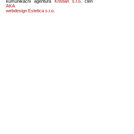
kumunikační agentura
Kristian s.r.o.
člen
AKA
webdesign Estetica s.r.o.