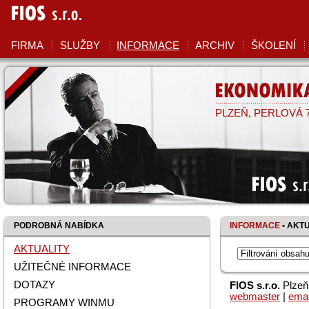
FIOS
S.R.O.
FIRMA
SLUŽBY
INFORMACE
ARCHIV
ŠKOLENÍ
EKONOMIKA
PLZEŇ, PERLOVÁ 7,
FIOS s.r
PODROBNÁ NABÍDKA
INFORMACE
• AKT
AKTUALITY
UŽITEČNÉ INFORMACE
DOTAZY
FIOS s.r.o.
Plzeň,
webmaster
|
emai
PROGRAMY WINMU