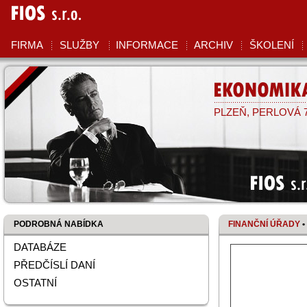
FIOS
S.R.O.
FIRMA
SLUŽBY
INFORMACE
ARCHIV
ŠKOLENÍ
EKONOMIKA
PLZEŇ, PERLOVÁ 7,
FIOS s.r
PODROBNÁ NABÍDKA
FINANČNÍ ÚŘADY
•
DATABÁZE
PŘEDČÍSLÍ DANÍ
OSTATNÍ