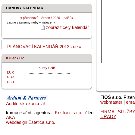
DAŇOVÝ KALENDÁŘ
«
předchozí
Srpen / 2026
další »
žádné záznamy nebyly nalezeny
zobrazit celý kalendář
PLÁNOVACÍ KALENDÁŘ 2013 zde »
KURZY.CZ
Kurzy ČNB
EUR
.............................................
GBP
.............................................
USD
.............................................
FIOS s.r.o.
Plzeň,
webmaster
|
emai
Auditorská kancelář
FIRMA
|
SLUŽB
kumunikační agentura
Kristian s.r.o.
člen
ÚŘADY
AKA
webdesign Estetica s.r.o.