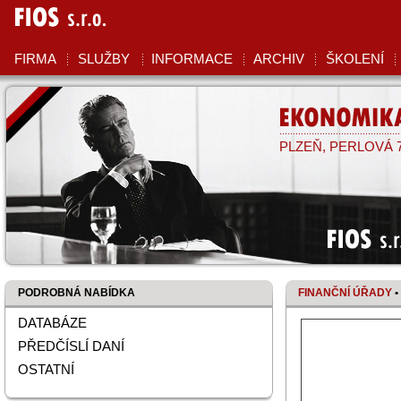
FIOS
S.R.O.
FIRMA
SLUŽBY
INFORMACE
ARCHIV
ŠKOLENÍ
EKONOMIKA
PLZEŇ, PERLOVÁ 7,
FIOS s.r
PODROBNÁ NABÍDKA
FINANČNÍ ÚŘADY
•
DATABÁZE
PŘEDČÍSLÍ DANÍ
OSTATNÍ