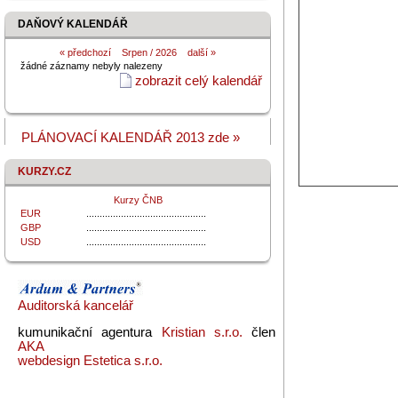
DAŇOVÝ KALENDÁŘ
«
předchozí
Srpen / 2026
další »
žádné záznamy nebyly nalezeny
zobrazit celý kalendář
PLÁNOVACÍ KALENDÁŘ 2013 zde »
KURZY.CZ
Kurzy ČNB
EUR
.............................................
GBP
.............................................
USD
.............................................
Auditorská kancelář
kumunikační agentura
Kristian s.r.o.
člen
AKA
webdesign Estetica s.r.o.